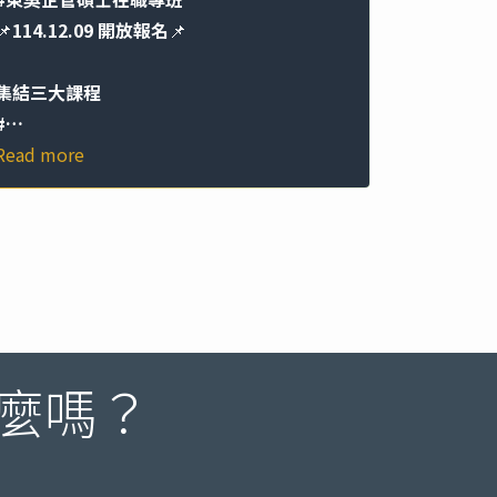
📌
114.12.09 開放報名
📌
集結三大課程
#…
Read more
麼嗎？