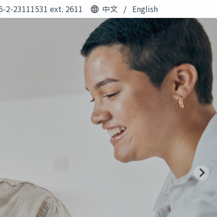
6-2-23111531 ext. 2611
中文
/
English