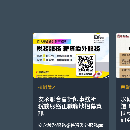
校園徵才
榮譽
安永聯合會計師事務所｜
以
稅務服務正職職缺招募資
遠
訊
國
研
安永稅務服務💰薪資委外服務🎓