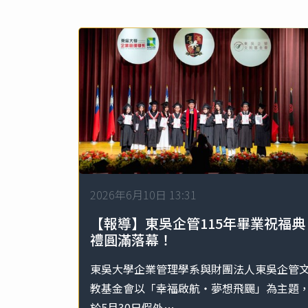
2026年6月10日 13:31
【報導】東吳企管115年畢業祝福典
禮圓滿落幕！
東吳大學企業管理學系與財團法人東吳企管
教基金會以「幸福啟航・夢想飛颺」為主題
於5月30日假外…