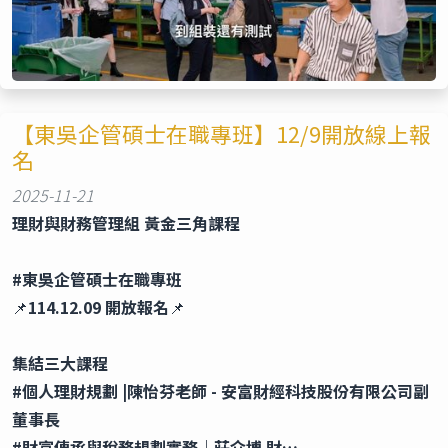
【東吳企管碩士在職專班】12/9開放線上報
名
2025-11-21
理財與財務管理組
黃金三角課程
#東吳企管碩士在職專班
📌
114.12.09 開放報名
📌
集結三大課程
#個人理財規劃 |陳怡芬老師
- 安富財經科技股份有限公司副
董事長
#財富傳承與稅務規劃實務｜莊介博
財…