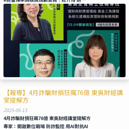
【報導】4月詐騙財損狂飆76億 東吳財經講
堂提解方
2025-06-13
4月詐騙財損狂飆76億 東吳財經講堂提解方
專家：開啟數位戰場 防詐監控 用AI對抗AI