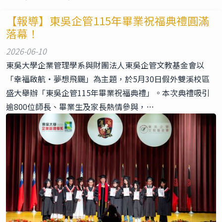
【報導】東吳企管115年畢業祝福典禮圓滿
落幕！
2026-06-10
東吳大學企業管理學系與財團法人東吳企管文教基金會以
「幸福啟航・夢想飛颺」為主題，於5月30日假外雙溪校區
盛大舉辦「東吳企管115年畢業祝福典禮」。本次典禮吸引
逾800位師長、畢業生及家長熱情參與，…