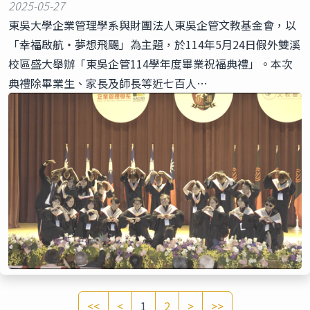
2025-05-27
東吳大學企業管理學系與財團法人東吳企管文教基金會，以
「幸福啟航・夢想飛颺」為主題，於114年5月24日假外雙溪
校區盛大舉辦「東吳企管114學年度畢業祝福典禮」。本次
典禮除畢業生、家長及師長等近七百人…
<<
<
1
2
>
>>