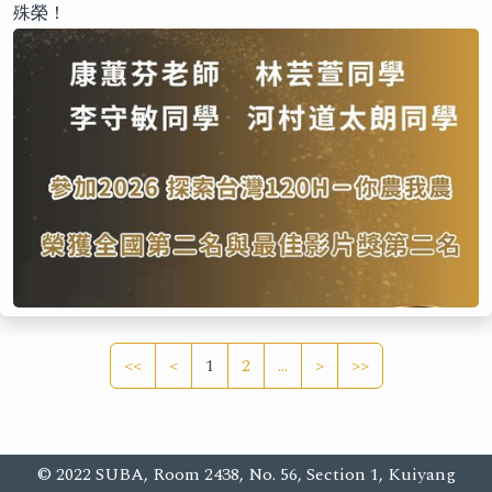
殊榮！
<<
<
1
2
...
>
>>
© 2022 SUBA, Room 2438, No. 56, Section 1, Kuiyang