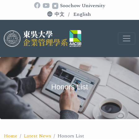
Soochow University
中文
/
English
Honors List
Home
Latest News
Honors List