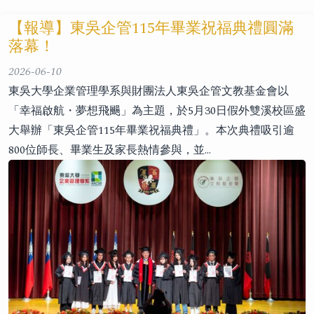
【報導】東吳企管115年畢業祝福典禮圓滿
落幕！
2026-06-10
東吳大學企業管理學系與財團法人東吳企管文教基金會以
「幸福啟航・夢想飛颺」為主題，於5月30日假外雙溪校區盛
大舉辦「東吳企管115年畢業祝福典禮」。本次典禮吸引逾
800位師長、畢業生及家長熱情參與，並…