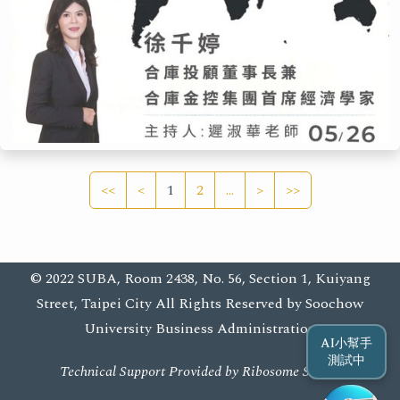
<<
<
1
2
...
>
>>
© 2022 SUBA, Room 2438, No. 56, Section 1, Kuiyang
Street, Taipei City All Rights Reserved by Soochow
University Business Administration
AI小幫手
測試中
Technical Support Provided by Ribosome Studio