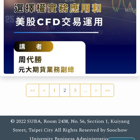
<<
<
1
2
3
...
>
>>
© 2022 SUBA, Room 2438, No. 56, Section 1, Kuiyang
Street, Taipei City All Rights Reserved by Soochow
University Business Administration