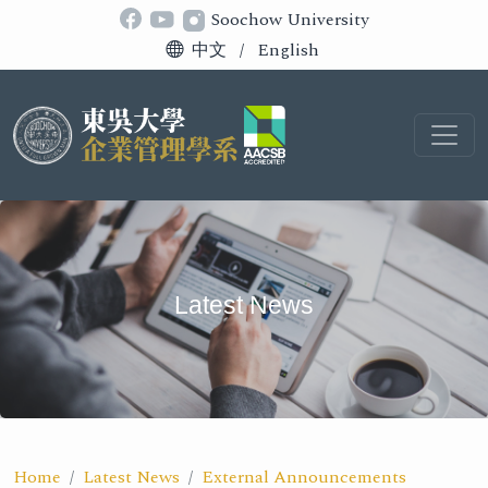
Soochow University
中文
/
English
Latest News
Home
Latest News
External Announcements