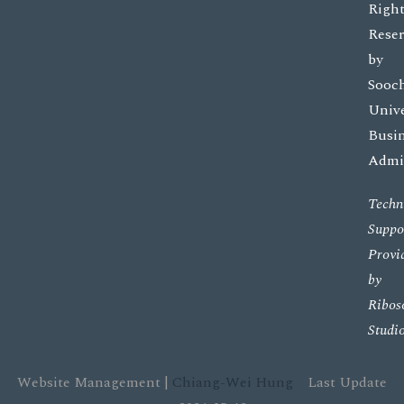
Right
Rese
by
Sooc
Unive
Busi
Admin
Techn
Suppo
Provi
by
Ribos
Studi
Website Management |
Chiang-Wei Hung
Last Update