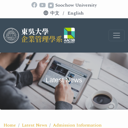
Soochow University
中文
/
English
Latest News
Home
Latest News
Admission Information