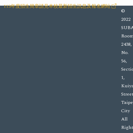
113年度招生簡章請見本校最新招生訊息及報名網站
©
2022
SUBA
Roo
2438,
No.
56,
Secti
1,
Kuiy
Street
Taipe
City
All
Right