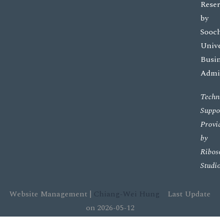
Rese
by
Sooc
Unive
Busi
Admin
Techn
Suppo
Provi
by
Ribos
Studi
Website Management |
Chiang-Wei Hung
Last Update
on 2026-05-12