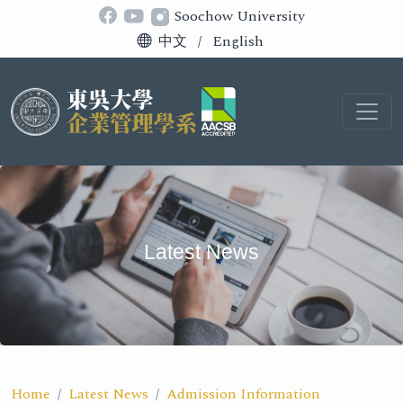
Soochow University
中文
/
English
Latest News
Home
Latest News
Admission Information