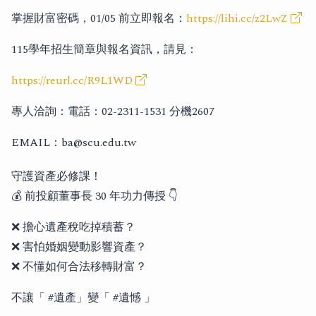
掌握財富密碼，01/05 前立即報名：
https://lihi.cc/z2LwZ
115學年招生簡章與報名資訊，請見：
https://reurl.cc/R9L1WD
專人洽詢：電話：02-2311-1531 分機2607
EMAIL：ba@scu.edu.tw
守護資產必修課！
💰 前投顧董事長 30 年功力傳授 👇
❌ 擔心遺產稅吃掉積蓄？
❌ 害怕婚姻變動影響資產？
❌ 不懂如何合法移轉財富？
不讓「 #遺產」變「 #遺憾 」