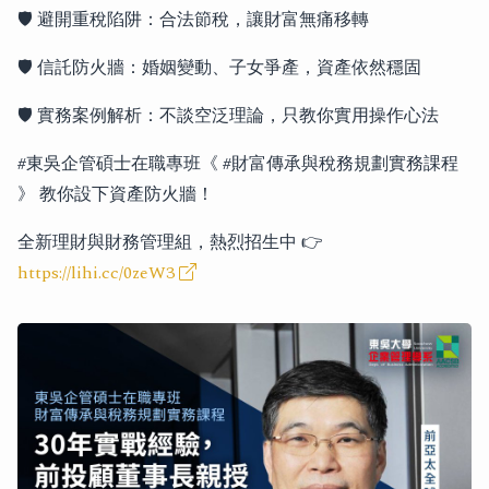
🛡 避開重稅陷阱：合法節稅，讓財富無痛移轉
🛡 信託防火牆：婚姻變動、子女爭產，資產依然穩固
🛡 實務案例解析：不談空泛理論，只教你實用操作心法
#東吳企管碩士在職專班《 #財富傳承與稅務規劃實務課程
》 教你設下資產防火牆！
全新理財與財務管理組，熱烈招生中 👉
https://lihi.cc/0zeW3