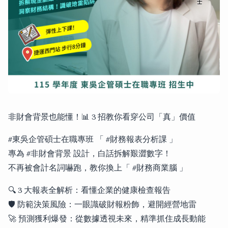
非財會背景也能懂！📊 3 招教你看穿公司「真」價值
#東吳企管碩士在職專班 「 #財務報表分析課 」
專為 #非財會背景 設計，白話拆解艱澀數字！
不再被會計名詞嚇跑，教你換上「 #財務商業腦 」
🔍 3 大報表全解析：看懂企業的健康檢查報告
🛡 防範決策風險：一眼識破財報粉飾，避開經營地雷
🚀 預測獲利爆發：從數據透視未來，精準抓住成長動能