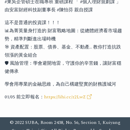
#東吳企管碩士在職專班 重磅課程 「 #個人理財規劃課 」
由安富財經科技副董事長 #陳怡芬 親自授課
這不是普通的投資課！！！
📊為菁英量身打造的 財富戰略地圖：從總體經濟看市場趨
勢，精準判斷進出場時機
🎯 資產配置：股票、債券、基金、不動產... 教你打造抗跌
領漲的黃金組合
🛡️ 風險管理：學會避開地雷，守護你的辛苦錢，讓財富穩
健傳承
學會用專業的金融思維，為自己構建堅實的財務護城河
01/05 前立即報名：
https://lihi.cc/z2LwZ
© 2022 SUBA, Room 2438, No. 56, Section 1, Kuiyang