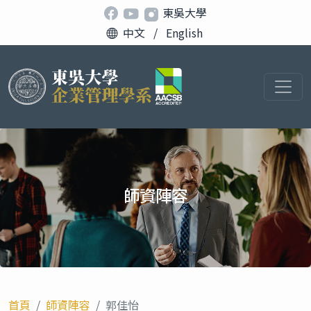
東吳大學
中文
/
English
師資陣容
首頁
師資陣容
郭佳怡