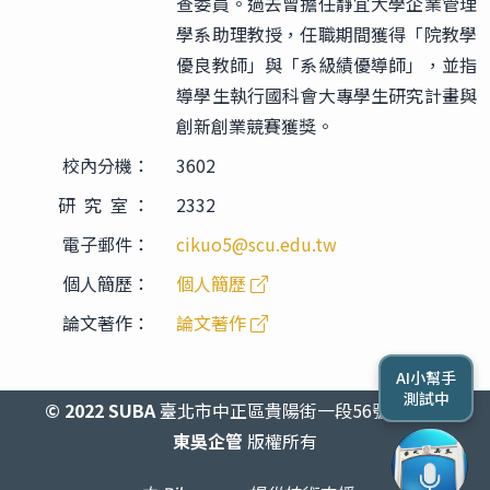
查委員。過去曾擔任靜宜大學企業管理
學系助理教授，任職期間獲得「院教學
優良教師」與「系級績優導師」，並指
導學生執行國科會大專學生研究計畫與
創新創業競賽獲獎。
校內分機：
3602
研 究 室 ：
2332
電子郵件：
cikuo5@scu.edu.tw
個人簡歷：
個人簡歷
論文著作：
論文著作
AI小幫手
測試中
© 2022 SUBA
臺北市中正區貴陽街一段56號2438室
東吳企管
版權所有