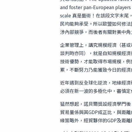
and foster pan-Europe
scale 真是藝術！在該段文字
民均能夠承受。所以歐盟如何修法固難以
涉內部競爭，而後者有關對美中角
企業管理上，講究規模經濟（甚或
談判時亦同），就是自知規模經濟
技術優勢，才能取得市場規模，例
累，不斷努力乃能獲致今日的經濟
近年遇到反全球化逆流，地緣經濟
必須在新一波的多極化中，審慎定
猛然想起，諾貝爾獎設經濟學門後，
貿易量係與其GDP成正比，與距
緣策略外，經貿夥伴的GDP及距