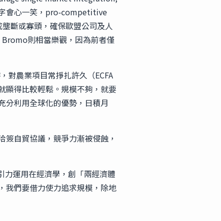
會心一笑，pro-competitive
形成壟斷或寡頭，確保歐盟公司及人
t Bromo則相當樂觀，因為前者僅
對農業項目常掙扎許久（ECFA
就顯得比較輕鬆。規模不夠，就要
充分利用全球化的優勢，日積月
洽簽自貿協議，競爭力漸被侵蝕，
萬有引力運用在經濟學，創「兩經濟體
界，我們要借力使力追求規模，除地