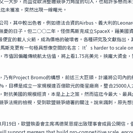
覺的又一大步，而且從歐洲整體競爭力角度的切入，也給許多懸而
zbank迄未獲准，突然出現一線曙光。
，其中較出色者，例如德法合資的Airbus、義大利的Leonard
無憂的日子。但二○○二年，怪傑馬斯克成立SpaceX，藉美國
最便宜的載人火箭，成為價格的破壞者。各種研究及文獻指出，其主要原
一句極具想像空間的名言： It’s harder to scale on ground
O上市，市值因偏離傳統航太估值，將上看1.75兆美元，挾龐大資
乃有Project Bromo的構想，前述三大巨頭，計議將公司內
32.5%，目標是成立一家規模達百億歐元的衛星廠商，整合2500
，對抗美國的規模經濟，本是上上之策，然而這迄今最大、最具
競爭法規的檢視，受到歐盟競爭總署的關注。說來諷刺，原先想
3月19日，歐盟執委會主席馮德萊恩提出致理事會成員公開信，
upport mergers that build pro-competitive scale, encour