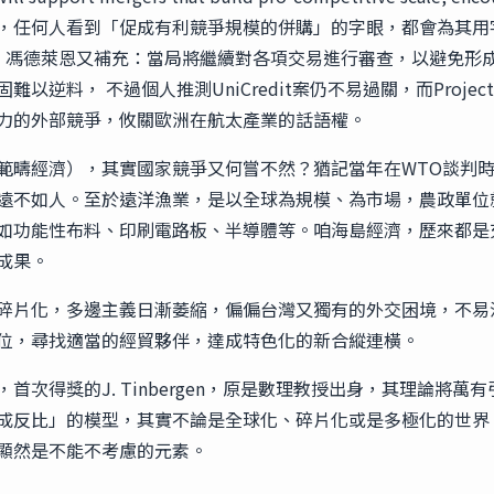
an players，任何人看到「促成有利競爭規模的併購」的字眼，都會為其用字
末尾，馮德萊恩又補充：當局將繼續對各項交易進行審查，以避免
逆料， 不過個人推測UniCredit案仍不易過關，而Projec
力的外部競爭，攸關歐洲在航太產業的話語權。
範疇經濟），其實國家競爭又何嘗不然？猶記當年在WTO談判時，
遠不如人。至於遠洋漁業，是以全球為規模、為市場，農政單位
如功能性布料、印刷電路板、半導體等。咱海島經濟，歷來都是
成果。
碎片化，多邊主義日漸萎縮，偏偏台灣又獨有的外交困境，不易
位，尋找適當的經貿夥伴，達成特色化的新合縱連橫。
首次得獎的J. Tinbergen，原是數理教授出身，其理論將
離成反比」的模型，其實不論是全球化、碎片化或是多極化的世
離顯然是不能不考慮的元素。