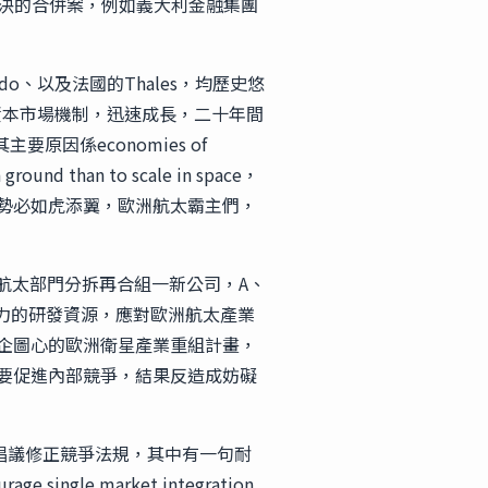
未決的合併案，例如義大利金融集團
o、以及法國的Thales，均歷史悠
資本市場機制，迅速成長，二十年間
因係economies of
 than to scale in space，
金，勢必如虎添翼，歐洲航太霸主們，
的航太部門分拆再合組一新公司，A、
0人力的研發資源，應對歐洲航太產業
企圖心的歐洲衛星產業重組計畫，
要促進內部競爭，結果反造成妨礙
倡議修正競爭法規，其中有一句耐
age single market integration,