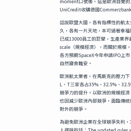
moment口號後，這是歐洲自
UniCredit收購德國Commer
話說歐盟大國，各有指標性的航太公司
久，各有一片天地，本可過著幸福
已成13000員工的巨擘，生產業界
scale（規模經濟），而關於規模，馬斯克更有
各方預期SpaceX今年申請IP
自然寢食難安。
歐洲航太業者，在馬斯克的壓力下，
L、T三家各占35%、32.5%、
競爭力的提升。以歐洲的規模經濟
也因減少歐洲內部競爭，面臨傳統
對外的競爭。
為避免歐洲企業在全球競爭失利，
人尋味的話：The updated rules will s