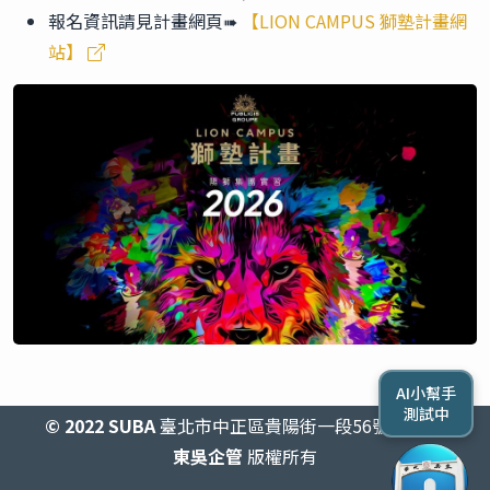
報名資訊請見計畫網頁➠
【LION CAMPUS 獅塾計畫網
站】
AI小幫手
測試中
© 2022 SUBA
臺北市中正區貴陽街一段56號2438室
東吳企管
版權所有