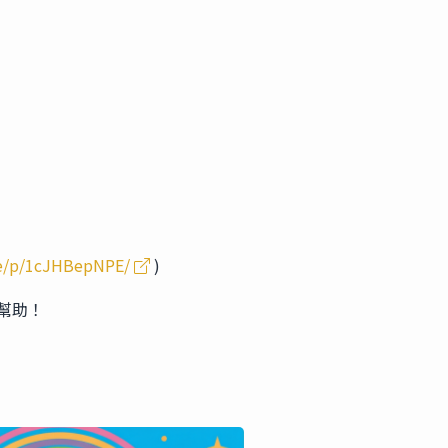
re/p/1cJHBepNPE/
)
幫助！