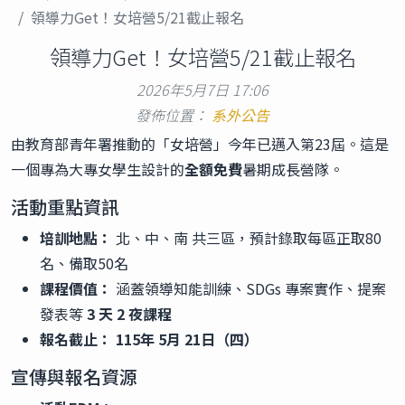
領導力Get！女培營5/21截止報名
領導力Get！女培營5/21截止報名
2026年5月7日 17:06
發佈位置：
系外公告
由教育部青年署推動的「女培營」今年已邁入第23屆。這是
一個專為大專女學生設計的
全額免費
暑期成長營隊。
活動重點資訊
培訓地點：
北、中、南 共三區，預計錄取每區正取80
名、備取50名
課程價值：
涵蓋領導知能訓練、SDGs 專案實作、提案
發表等
3 天 2 夜課程
報名截止：
115年 5月 21日（四）
宣傳與報名資源