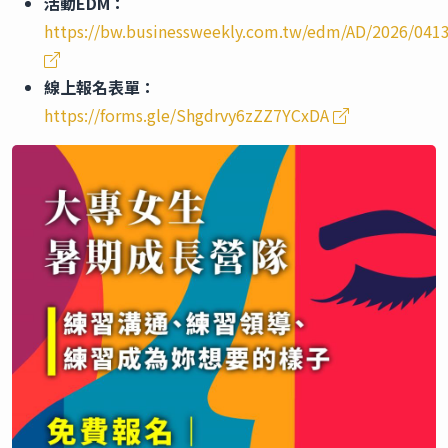
活動EDM：
https://bw.businessweekly.com.tw/edm/AD/2026/041
線上報名表單：
https://forms.gle/Shgdrvy6zZZ7YCxDA