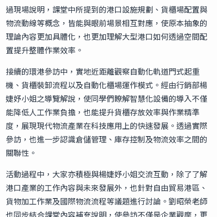
過現場說明，課堂中所提到的港口設施規劃、貨櫃場配置與
物流動線等概念，皆能與眼前場景相互對應，使原本抽象的
理論內容更加具體化，也更加理解大型港口如何透過空間配
置提升整體作業效率。
接續的環港參訪中，實地近距離觀察自動化軌道門式起重
機、貨櫃裝卸流程以及自動化櫃場運作模式。經由行銷部楊
婕妤小姐之導覽解說，使同學們瞭解智慧化設備的導入不僅
能降低人工作業負擔，也能提升貨櫃存放效率與作業精準
度，展現現代物流產業在科技應用上的快速發展。透過實際
參訪，也進一步認識倉儲管理、庫存控制及物流效率之間的
關聯性。
活動過程中，大家亦積極與楊婕妤小姐交流互動，除了了解
港口產業的工作內容與未來發展外，也針對自由貿易港區、
貨物加工作業及國際物流流程等議題進行討論。劉昭榮老師
也同步結合課堂內容補充說明，使參訪不僅是企業觀摩，更