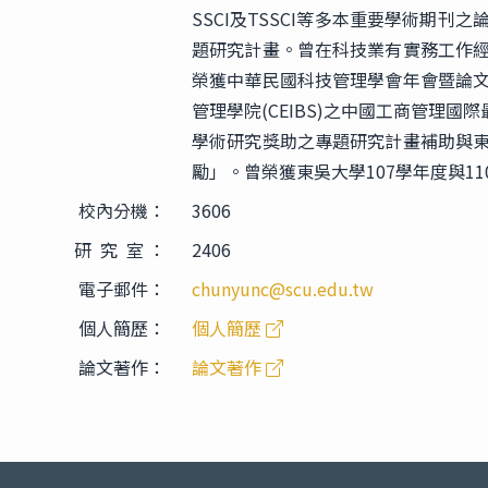
SSCI及TSSCI等多本重要學術期
題研究計畫。曾在科技業有實務工作
榮獲中華民國科技管理學會年會暨論
管理學院(CEIBS)之中國工商管理國
學術研究獎助之專題研究計畫補助與
勵」。曾榮獲東吳大學107學年度與1
校內分機：
3606
研 究 室 ：
2406
電子郵件：
chunyunc@scu.edu.tw
個人簡歷：
個人簡歷
論文著作：
論文著作