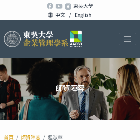
東吳大學
中文
/
English
師資陣容
首頁
師資陣容
遲淑華