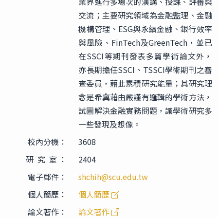
業界進行多場次的演講、授課、評審與
交流；主要研究領域為金融監理、金融
機構管理、ESG與永續金融、銀行效率
與風險、FinTech及GreenTech，並已
在SSCI等期刊發表多篇學術論文外，
亦長期擔任SSCI、TSSCI學術期刊之審
查委員，藉此累積研究能量；其研究理
念是希冀藉由嚴謹有邏輯的學術方法，
試圖解決金融實務問題，讓學術研究多
一些發現及想像。
校內分機：
3608
研 究 室 ：
2404
電子郵件：
shchih@scu.edu.tw
個人簡歷：
個人簡歷
論文著作：
論文著作