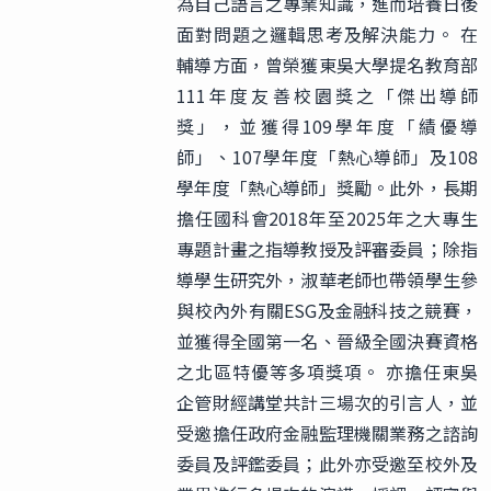
為自己語言之專業知識，進而培養日後
面對問題之邏輯思考及解決能力。 在
輔導方面，曾榮獲東吳大學提名教育部
111年度友善校園獎之「傑出導師
獎」，並獲得109學年度「績優導
師」、107學年度「熱心導師」及108
學年度「熱心導師」獎勵。此外，長期
擔任國科會2018年至2025年之大專生
專題計畫之指導教授及評審委員；除指
導學生研究外，淑華老師也帶領學生參
與校內外有關ESG及金融科技之競賽，
並獲得全國第一名、晉級全國決賽資格
之北區特優等多項獎項。 亦擔任東吳
企管財經講堂共計三場次的引言人，並
受邀擔任政府金融監理機關業務之諮詢
委員及評鑑委員；此外亦受邀至校外及