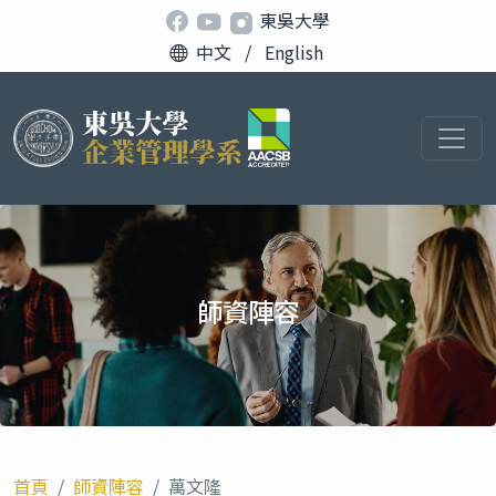
東吳大學
中文
/
English
師資陣容
首頁
師資陣容
萬文隆