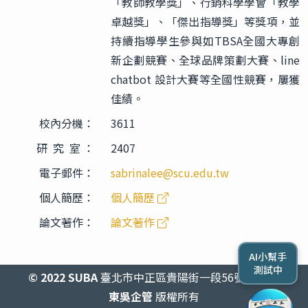
「教師教學獎」、行銷科學學會「教學
卓越獎」、「傑出指導獎」等獎項，並
持續指導學生參與如TBSA全國大專創
新企劃競賽、全球品牌策劃大賽、line
chatbot 設計大賽等全國性競賽，屢獲
佳績。
校內分機：
3611
研 究 室 ：
2407
電子郵件：
sabrinalee@scu.edu.tw
個人簡歷：
個人簡歷
論文著作：
論文著作
AI小幫手
測試中
© 2022 SUBA
臺北市中正區貴陽街一段56號2438室
東吳企管
版權所有