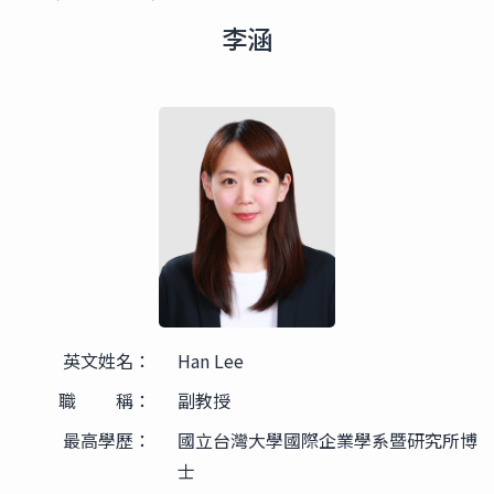
李涵
英文姓名：
Han Lee
職 稱：
副教授
最高學歷：
國立台灣大學國際企業學系暨研究所博
士